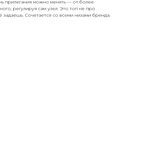
нь прилегания можно менять — от более
ого, регулируя сам узел. Это топ не про
её задаёшь. Сочетается со всеми низами бренда.