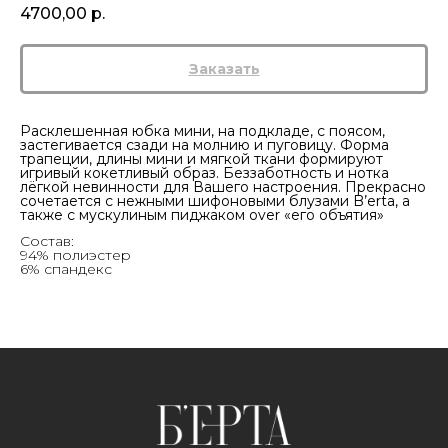
4700,00
р.
Заказать
Расклешенная юбка мини, на подкладе, с поясом,
застегивается сзади на молнию и пуговицу. Форма
трапеции, длины мини и мягкой ткани формируют
игривый кокетливый образ. Беззаботность и нотка
лёгкой невинности для Вашего настроения. Прекрасно
сочетается с нежными шифоновыми блузами B’erta, а
также с мускулиным пиджаком over «его объятия»
Состав:
94% полиэстер
6% спандекс