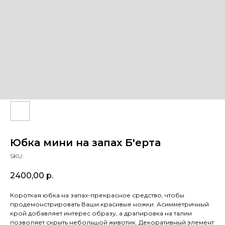
Юбка мини на запах Б'ерта
SKU:
2400,00
р.
Короткая юбка на запах-прекрасное средство, чтобы
продемонстрировать Ваши красивые ножки. Асимметричный
крой добавляет интерес образу, а драпировка на талии
позволяет скрыть небольшой животик. Декоративный элемент