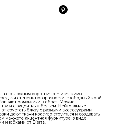
уза с отложным воротничком и мягкими
средняя степень прозрачности, свободный крой,
авляют романтики в образ. Можно
, так и с акцентным бельем. Нейтральные
ют сочетать блузу с разными аксессуарами.
вки дают ткани красиво струиться и создавать
ом манжете акцентная фурнитура, в виде
и и юбками от B’erta,