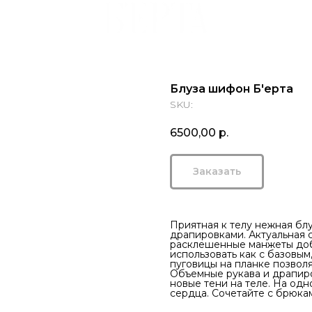
Блуза шифон Б'ерта
SKU:
6500,00
р.
Заказать
Приятная к телу нежная бл
драпировками. Актуальная 
расклешенные манжеты доб
использовать как с базовым
пуговицы на планке позволя
Объемные рукава и драпиро
новые тени на теле. На одн
сердца. Сочетайте с брюкам