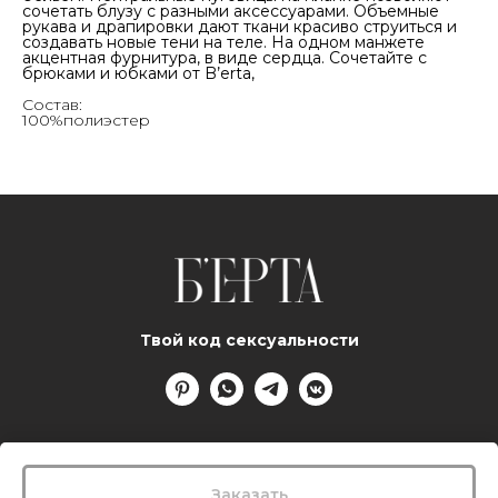
сочетать блузу с разными аксессуарами. Объемные
рукава и драпировки дают ткани красиво струиться и
создавать новые тени на теле. На одном манжете
акцентная фурнитура, в виде сердца. Сочетайте с
брюками и юбками от B’erta,
Состав:
100%полиэстер
Твой код сексуальности
Заказать